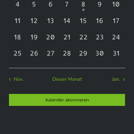
Naviga
0
0
0
0
1
0
0
4
5
6
7
8
9
10
BILDERGALERIE
Veranstaltungen
Veranstaltungen
Veranstaltungen
Veranstaltungen
Veranstaltung
Veranstal
Veran
0
0
0
0
0
0
0
11
12
13
14
15
16
17
Veranstaltungen
Veranstaltungen
Veranstaltungen
Veranstaltungen
Veranstaltung
Veranstal
Veran
0
0
0
0
0
0
0
18
19
20
21
22
23
24
Veranstaltungen
Veranstaltungen
Veranstaltungen
Veranstaltungen
Veranstaltung
Veranstal
Veran
0
0
0
0
0
0
0
25
26
27
28
29
30
31
Veranstaltungen
Veranstaltungen
Veranstaltungen
Veranstaltungen
Veranstaltung
Veranstal
Veran
Nov.
Dieser Monat
Jan.
Kalender abonnieren