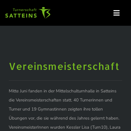
Zum
Inhalt
Toggl
springen
Navig
HOME
GRUPPEN / ANMELDUNG
Vereinsmeisterschaft
NEUIGKEITEN
Mitte Juni fanden in der Mittelschulturnhalle in Satteins
die Vereinsmeisterschaften statt. 40 Turnerinnen und
VERANSTALTUNGEN
Turner und 19 Gymnastinnen zeigten ihre tollen
Übungen vor, die sie während des Jahres gelernt haben.
VEREINSKLEIDUNG – SHOP
VereinsmeisterInnen wurden Kessler Lisa (Turn10), Laura