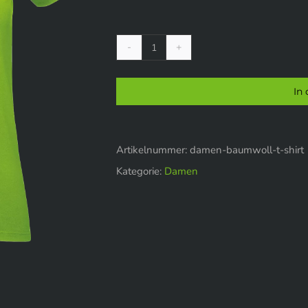
Damen
Baumwoll-
In
T-
Shirt
Menge
Artikelnummer:
damen-baumwoll-t-shirt
Kategorie:
Damen