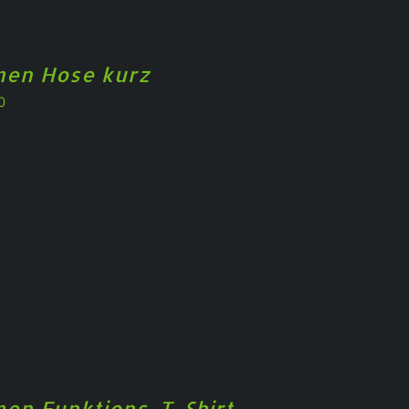
en Hose kurz
0
en Funktions-T-Shirt