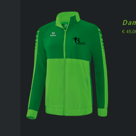
Dam
€
45,0