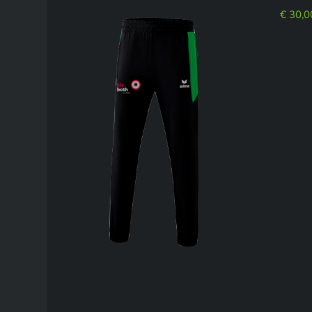
€
30,0