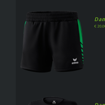
Dam
€
20,0
Dam