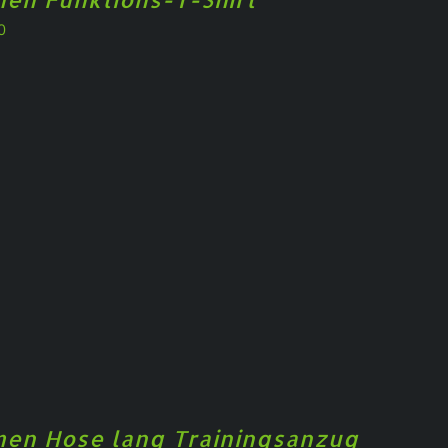
0
en Hose lang Trainingsanzug