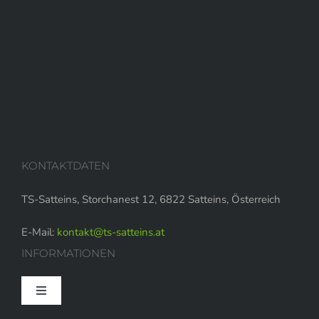
KONTAKTDATEN
TS-Satteins, Storchanest 12, 6822 Satteins, Österreich
E-Mail:
kontakt@ts-satteins.at
INFORMATIONEN
Toggle
Navigation