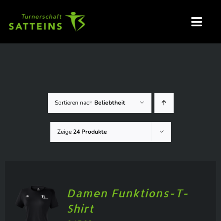
Zum
Inhalt
Toggl
springen
Navig
HOME
Sortieren nach
Beliebtheit
GRUPPEN / ANMELDUNG
Zeige
24 Produkte
NEUIGKEITEN
VERANSTALTUNGEN
Damen Funktions-T-
VEREINSKLEIDUNG – SHOP
Shirt