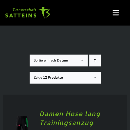
Zum
Inhalt
Toggl
springen
Navig
HOME
Sortieren nach
Datum
GRUPPEN / ANMELDUNG
Zeige
12 Produkte
NEUIGKEITEN
VERANSTALTUNGEN
Damen Hose lang
VEREINSKLEIDUNG – SHOP
Trainingsanzug